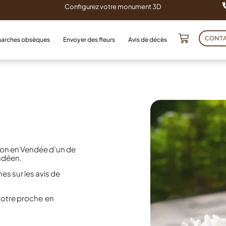
Configurez votre monument 3D
CONT
arches obsèques
Envoyer des fleurs
Avis de décès
zon en Vendée d’un de
endéen.
es sur les avis de
votre proche en