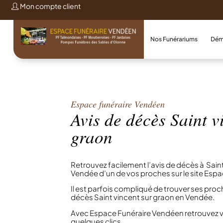
Mon compte client
Nos Funérariums
Dém
Espace funéraire Vendéen
Avis de décès Saint v
graon
Retrouvez facilement l’avis de décès à Sain
Vendée d’un de vos proches sur le site Esp
Il est parfois compliqué de trouver ses proch
décès Saint vincent sur graon en Vendée.
Avec Espace Funéraire Vendéen retrouvez 
quelques clics.