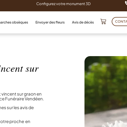
Configurez votre monument 3D
CONT
arches obsèques
Envoyer des fleurs
Avis de décès
incent sur
t vincent sur graon en
ace Funéraire Vendéen.
es sur les avis de
votre proche en