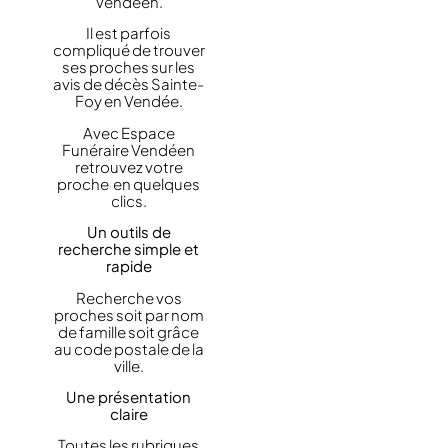
Vendéen.
Il est parfois
compliqué de trouver
ses proches sur les
avis de décès Sainte-
Foy en Vendée.
Avec Espace
Funéraire Vendéen
retrouvez votre
proche en quelques
clics.
Un outils de
recherche simple et
rapide
Recherche vos
proches soit par nom
de famille soit grâce
au code postale de la
ville.
Une présentation
claire
Toutes les rubriques