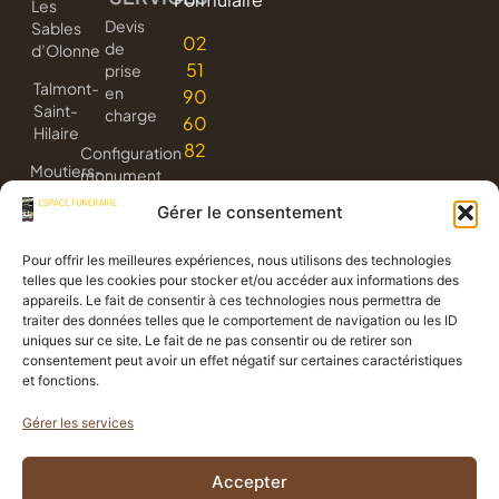
Les
Devis
Sables
02
de
d’Olonne
51
prise
Talmont-
en
90
Saint-
charge
60
Hilaire
82
Configuration
Moutiers-
monument
les-
3D
Gérer le consentement
Mauxfaits
Livraison
Jard-
de
Pour offrir les meilleures expériences, nous utilisons des technologies
sur-
fleurs
telles que les cookies pour stocker et/ou accéder aux informations des
Mer
appareils. Le fait de consentir à ces technologies nous permettra de
Avis
traiter des données telles que le comportement de navigation ou les ID
de
uniques sur ce site. Le fait de ne pas consentir ou de retirer son
consentement peut avoir un effet négatif sur certaines caractéristiques
décès
et fonctions.
Gérer les services
Politique de confidentialité
Accepter
Mentions légales
Propulsé
Création