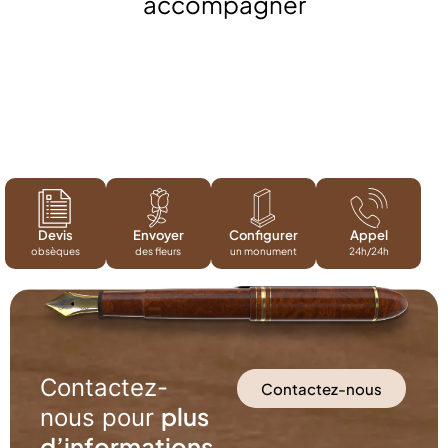
accompagner
Devis
Envoyer
Configurer
Appel
obsèques
des fleurs
un monument
24h/24h
Contactez-
Contactez-nous
plus
nous pour
d’informations