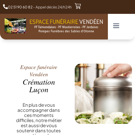
02 51 90 60 82
- Appel décès 24/h24h
Espace funéraire
Vendéen
Crémation
Luçon
En plus de vous
accompagner dans
ces moments
difficiles, notre métier
est aussi de vous
soutenir dans toutes