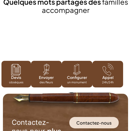
Quelques mots partagés des
familles
accompagner
Devis
Envoyer
Configurer
Appel
obsèques
des fleurs
un monument
24h/24h
Contactez-
Contactez-nous
plus