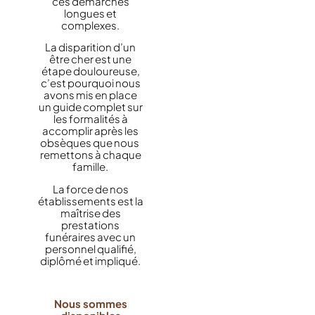
ces démarches
longues et
complexes.
La disparition d’un
être cher est une
étape douloureuse,
c’est pourquoi nous
avons mis en place
un guide complet sur
les formalités à
accomplir après les
obsèques que nous
remettons à chaque
famille.
La force de nos
établissements est la
maîtrise des
prestations
funéraires avec un
personnel qualifié,
diplômé et impliqué.
Nous sommes