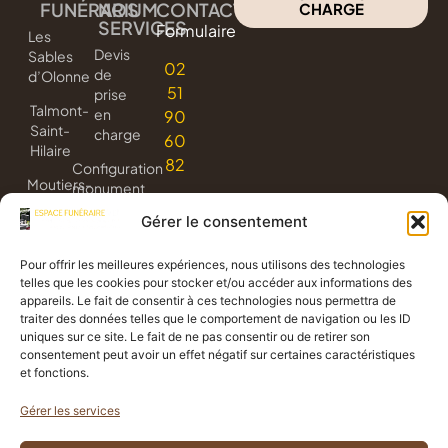
FUNÉRARIUM
NOS
CONTACT
CHARGE
SERVICES
Formulaire
Les
Devis
Sables
02
de
d’Olonne
51
prise
Talmont-
en
90
Saint-
charge
60
Hilaire
82
Configuration
Moutiers-
monument
les-
3D
Gérer le consentement
Mauxfaits
Livraison
Jard-
de
Pour offrir les meilleures expériences, nous utilisons des technologies
sur-
fleurs
telles que les cookies pour stocker et/ou accéder aux informations des
Mer
appareils. Le fait de consentir à ces technologies nous permettra de
Avis
traiter des données telles que le comportement de navigation ou les ID
de
uniques sur ce site. Le fait de ne pas consentir ou de retirer son
décès
consentement peut avoir un effet négatif sur certaines caractéristiques
et fonctions.
Gérer les services
Politique de confidentialité