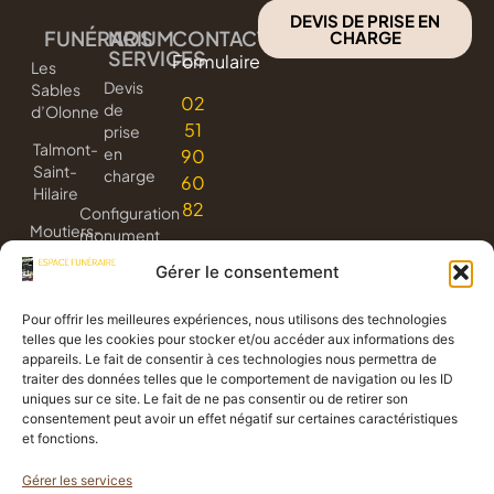
DEVIS DE PRISE EN
FUNÉRARIUM
NOS
CONTACT
CHARGE
SERVICES
Formulaire
Les
Devis
Sables
02
de
d’Olonne
51
prise
Talmont-
en
90
Saint-
charge
60
Hilaire
82
Configuration
Moutiers-
monument
les-
3D
Gérer le consentement
Mauxfaits
Livraison
Jard-
de
Pour offrir les meilleures expériences, nous utilisons des technologies
sur-
fleurs
telles que les cookies pour stocker et/ou accéder aux informations des
Mer
appareils. Le fait de consentir à ces technologies nous permettra de
Avis
traiter des données telles que le comportement de navigation ou les ID
de
uniques sur ce site. Le fait de ne pas consentir ou de retirer son
consentement peut avoir un effet négatif sur certaines caractéristiques
décès
et fonctions.
Gérer les services