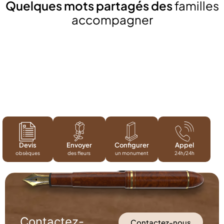
Quelques mots partagés des
familles
accompagner
Devis
Envoyer
Configurer
Appel
obsèques
des fleurs
un monument
24h/24h
Contactez-
Contactez-nous