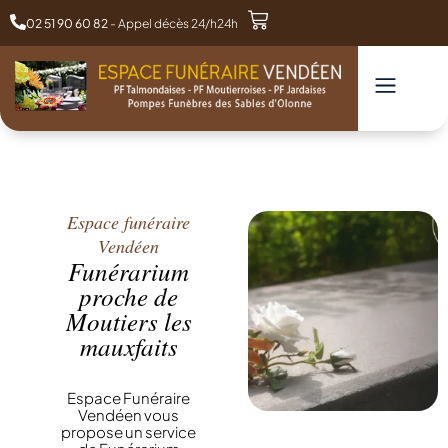
02 51 90 60 82
- Appel décès 24/h24h
Espace funéraire
Vendéen
Funérarium
proche de
Moutiers les
mauxfaits
Espace Funéraire
Vendéen vous
propose un service