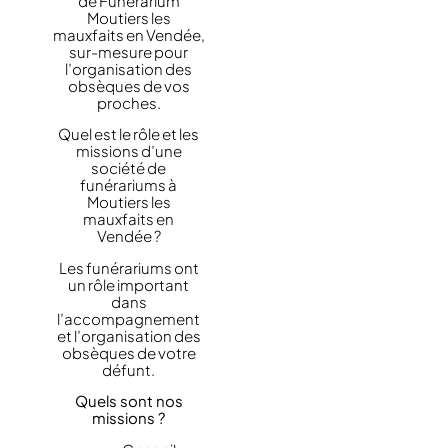
de Funérarium
Moutiers les
mauxfaits en Vendée,
sur-mesure pour
l’organisation des
obsèques de vos
proches.
Quel est le rôle et les
missions d’une
société de
funérariums à
Moutiers les
mauxfaits en
Vendée ?
Les funérariums ont
un rôle important
dans
l’accompagnement
et l’organisation des
obsèques de votre
défunt.
Quels sont nos
missions ?