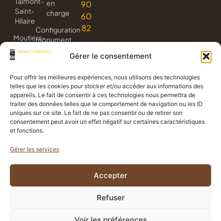
Talmont-
en
90
Saint-
charge
60
Hilaire
82
Configuration
Moutiers-
monument
les-
3D
Gérer le consentement
Mauxfaits
Livraison
Jard-
de
Pour offrir les meilleures expériences, nous utilisons des technologies
sur-
fleurs
telles que les cookies pour stocker et/ou accéder aux informations des
Mer
appareils. Le fait de consentir à ces technologies nous permettra de
Avis
traiter des données telles que le comportement de navigation ou les ID
de
uniques sur ce site. Le fait de ne pas consentir ou de retirer son
consentement peut avoir un effet négatif sur certaines caractéristiques
décès
et fonctions.
Gérer les services
Politique de confidentialité
Accepter
Mentions légales
Propulsé
Création
par
graphique
CGV
Refuser
Politique de cookies
Voir les préférences