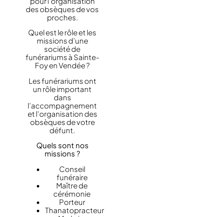
pour l’organisation
des obsèques de vos
proches.
Quel est le rôle et les
missions d’une
société de
funérariums à Sainte-
Foy en Vendée ?
Les funérariums ont
un rôle important
dans
l’accompagnement
et l’organisation des
obsèques de votre
défunt.
Quels sont nos
missions ?
Conseil
funéraire
Maître de
cérémonie
Porteur
Thanatopracteur