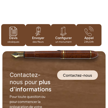
Devis
Envoyer
Configurer
Appel
obsèques
des fleurs
un monument
24h/24h
Contactez-
Contactez-nous
plus
nous pour
d’informations
Pour toute question ou
pour commencer la
préparation de votre