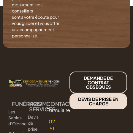
monument, nos
conseillers
sont à votre écoute pour
vous guider et vous offrir
un accompagnement
personnalisé.
DEMANDE DE
CONTRAT
OBSÈQUES
DEVIS DE PRISE EN
FUNÉRARIUM
NOS
CONTACT
CHARGE
SERVICES
Formulaire
Les
Devis
Sables
02
de
d’Olonne
51
prise