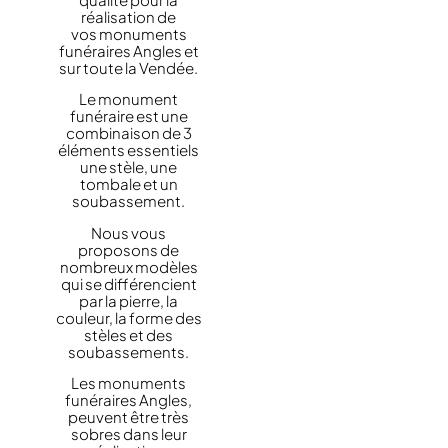
réalisation de
vos monuments
funéraires Angles et
sur toute la Vendée.
Le monument
funéraire est une
combinaison de 3
éléments essentiels
une stèle, une
tombale et un
soubassement.
Nous vous
proposons de
nombreux modèles
qui se différencient
par la pierre, la
couleur, la forme des
stèles et des
soubassements.
Les monuments
funéraires Angles,
peuvent être très
sobres dans leur