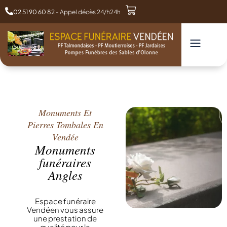
02 51 90 60 82
- Appel décès 24/h24h
Monuments Et
Pierres Tombales En
Vendée
Monuments
funéraires
Angles
Espace funéraire
Vendéen vous assure
une prestation de
qualité pour la