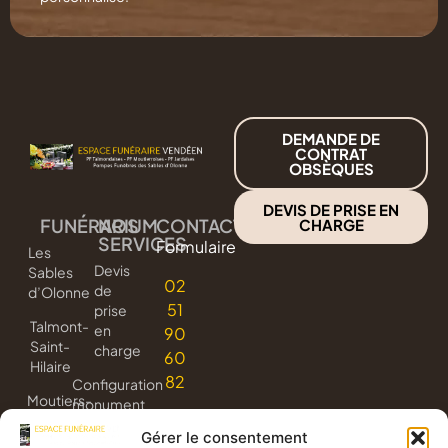
DEMANDE DE
CONTRAT
OBSÈQUES
DEVIS DE PRISE EN
FUNÉRARIUM
NOS
CONTACT
CHARGE
SERVICES
Formulaire
Les
Devis
Sables
02
de
d’Olonne
51
prise
Talmont-
en
90
Saint-
charge
60
Hilaire
82
Configuration
Moutiers-
monument
les-
3D
Gérer le consentement
Mauxfaits