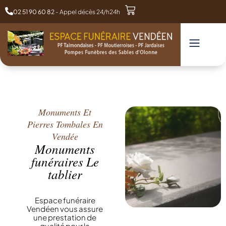
02 51 90 60 82
- Appel décès 24/h24h
Monuments Et
Pierres Tombales En
Vendée
Monuments
funéraires Le
tablier
Espace funéraire
Vendéen vous assure
une prestation de
qualité pour la