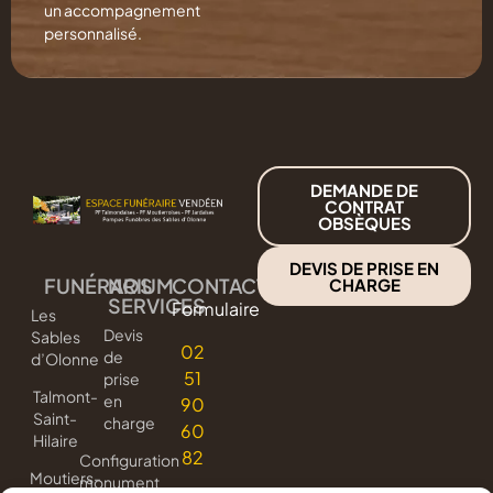
un accompagnement
personnalisé.
DEMANDE DE
CONTRAT
OBSÈQUES
DEVIS DE PRISE EN
FUNÉRARIUM
NOS
CONTACT
CHARGE
SERVICES
Formulaire
Les
Devis
Sables
02
de
d’Olonne
51
prise
Talmont-
en
90
Saint-
charge
60
Hilaire
82
Configuration
Moutiers-
monument