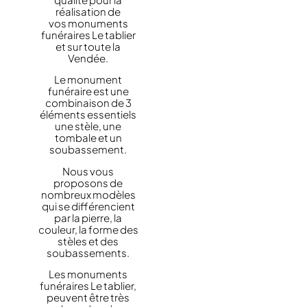
réalisation de
vos monuments
funéraires Le tablier
et sur toute la
Vendée.
Le monument
funéraire est une
combinaison de 3
éléments essentiels
une stèle, une
tombale et un
soubassement.
Nous vous
proposons de
nombreux modèles
qui se différencient
par la pierre, la
couleur, la forme des
stèles et des
soubassements.
Les monuments
funéraires Le tablier,
peuvent être très