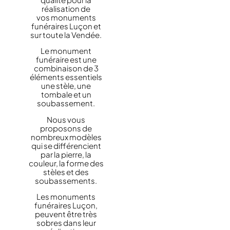
réalisation de
vos monuments
funéraires Luçon et
sur toute la Vendée.
Le monument
funéraire est une
combinaison de 3
éléments essentiels
une stèle, une
tombale et un
soubassement.
Nous vous
proposons de
nombreux modèles
qui se différencient
par la pierre, la
couleur, la forme des
stèles et des
soubassements.
Les monuments
funéraires Luçon,
peuvent être très
sobres dans leur