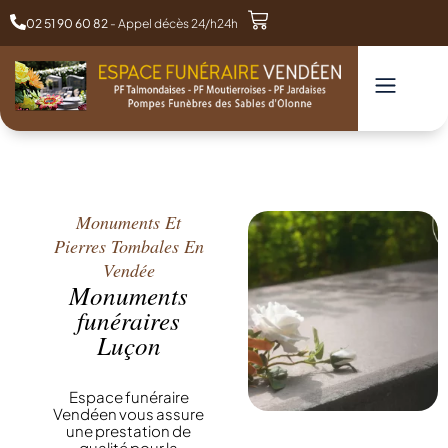
02 51 90 60 82
- Appel décès 24/h24h
Monuments Et
Pierres Tombales En
Vendée
Monuments
funéraires
Luçon
Espace funéraire
Vendéen vous assure
une prestation de
qualité pour la