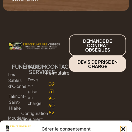
DEMANDE DE
CONTRAT
OBSÈQUES
DEVIS DE PRISE EN
FUNÉRARIUM
NOS
CONTACT
CHARGE
SERVICES
Formulaire
Les
Devis
Sables
02
de
d’Olonne
51
prise
Talmont-
en
90
Saint-
charge
60
Hilaire
82
Configuration
Moutiers-
monument
les-
3D
Gérer le consentement
Mauxfaits