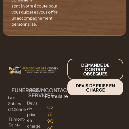
sont à votre écoute pour
vous guider et vous offrir
un accompagnement
personnalisé.
DEMANDE DE
CONTRAT
OBSÈQUES
DEVIS DE PRISE EN
FUNÉRARIUM
NOS
CONTACT
CHARGE
SERVICES
Formulaire
Les
Devis
Sables
02
de
d’Olonne
51
prise
Talmont-
en
90
Saint-
charge
60