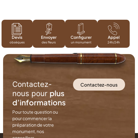
Devis
Envoyer
Configurer
Appel
obsèques
des fleurs
un monument
24h/24h
Contactez-
Contactez-nous
plus
nous pour
d’informations
Pour toute question ou
pour commencer la
préparation de votre
monument, nos
conseillers