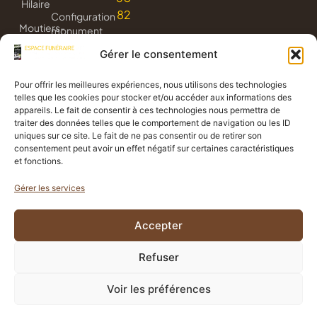
Hilaire
82
Configuration
Moutiers-
monument
les-
3D
Gérer le consentement
Mauxfaits
Livraison
Jard-
de
Pour offrir les meilleures expériences, nous utilisons des technologies
sur-
fleurs
telles que les cookies pour stocker et/ou accéder aux informations des
Mer
appareils. Le fait de consentir à ces technologies nous permettra de
Avis
traiter des données telles que le comportement de navigation ou les ID
de
uniques sur ce site. Le fait de ne pas consentir ou de retirer son
consentement peut avoir un effet négatif sur certaines caractéristiques
décès
et fonctions.
Gérer les services
Politique de confidentialité
Accepter
Mentions légales
Propulsé
Création
par
graphique
CGV
Refuser
Politique de cookies
Voir les préférences