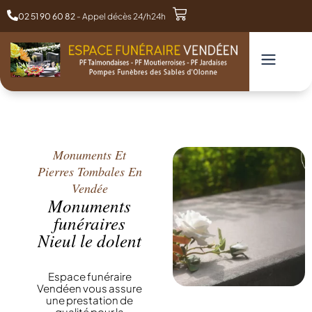
02 51 90 60 82
- Appel décès 24/h24h
Monuments Et
Pierres Tombales En
Vendée
Monuments
funéraires
Nieul le dolent
Espace funéraire
Vendéen vous assure
une prestation de
qualité pour la