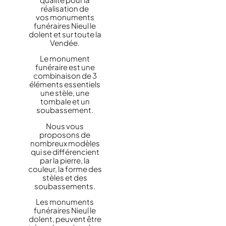
réalisation de
vos monuments
funéraires Nieul le
dolent et sur toute la
Vendée.
Le monument
funéraire est une
combinaison de 3
éléments essentiels
une stèle, une
tombale et un
soubassement.
Nous vous
proposons de
nombreux modèles
qui se différencient
par la pierre, la
couleur, la forme des
stèles et des
soubassements.
Les monuments
funéraires Nieul le
dolent, peuvent être