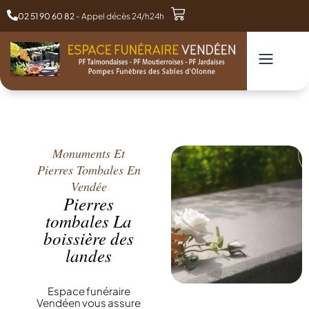
02 51 90 60 82
- Appel décès 24/h24h
Monuments Et
Pierres Tombales En
Vendée
Pierres
tombales La
boissière des
landes
Espace funéraire
Vendéen vous assure