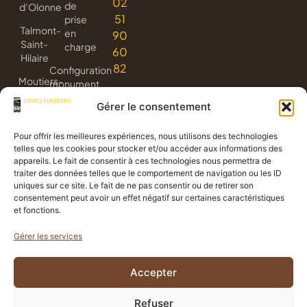
02
de
d’Olonne
51
prise
Talmont-
en
90
Saint-
charge
60
Hilaire
82
Configuration
Moutiers-
monument
les-
3D
Gérer le consentement
Mauxfaits
Livraison
Jard-
de
Pour offrir les meilleures expériences, nous utilisons des technologies
sur-
fleurs
telles que les cookies pour stocker et/ou accéder aux informations des
Mer
appareils. Le fait de consentir à ces technologies nous permettra de
Avis
traiter des données telles que le comportement de navigation ou les ID
de
uniques sur ce site. Le fait de ne pas consentir ou de retirer son
consentement peut avoir un effet négatif sur certaines caractéristiques
décès
et fonctions.
Gérer les services
Politique de confidentialité
Accepter
Mentions légales
Propulsé
Création
par
graphique
CGV
Refuser