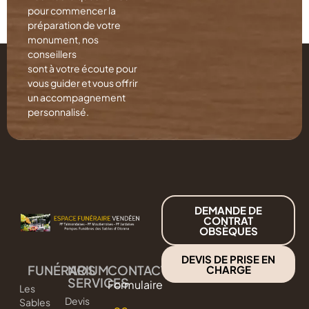
pour commencer la
préparation de votre
monument, nos
conseillers
sont à votre écoute pour
vous guider et vous offrir
un accompagnement
personnalisé.
DEMANDE DE
CONTRAT
OBSÈQUES
DEVIS DE PRISE EN
FUNÉRARIUM
NOS
CONTACT
CHARGE
SERVICES
Formulaire
Les
Devis
Sables