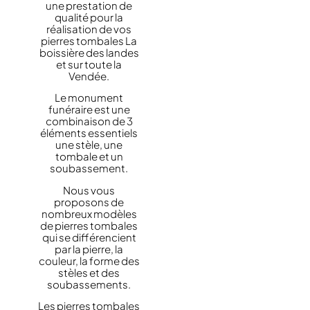
une prestation de
qualité pour la
réalisation de vos
pierres tombales La
boissière des landes
et sur toute la
Vendée.
Le monument
funéraire est une
combinaison de 3
éléments essentiels
une stèle, une
tombale et un
soubassement.
Nous vous
proposons de
nombreux modèles
de pierres tombales
qui se différencient
par la pierre, la
couleur, la forme des
stèles et des
soubassements.
Les pierres tombales