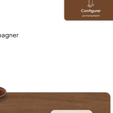
Configurer
un monument
pagner