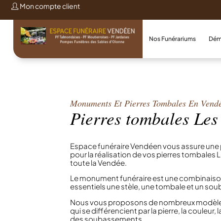
Mon compte client
Nos Funérariums
Dém
Monuments Et Pierres Tombales En Vend
Pierres tombales Le
Espace funéraire Vendéen vous assure une p
pour la réalisation de vos pierres tombales 
toute la Vendée.
Le monument funéraire est une combinaiso
essentiels une stèle, une tombale et un s
Nous vous proposons de nombreux modèles
qui se différencient par la pierre, la couleur,
des soubassements.