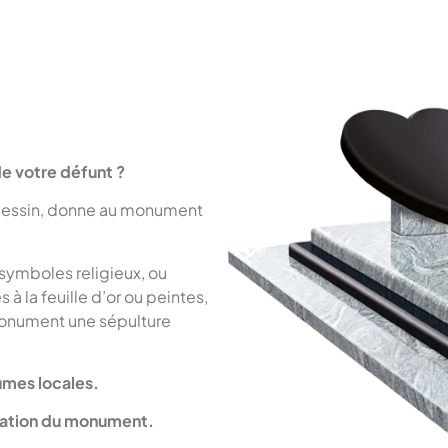
e votre défunt ?
u dessin, donne au monument
 symboles religieux, ou
à la feuille d’or ou peintes,
 monument une sépulture
umes locales.
isation du monument.