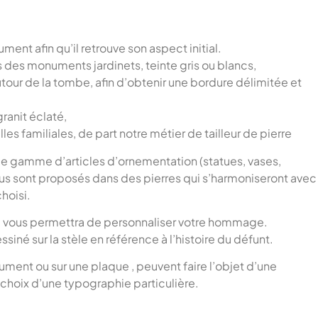
nt afin qu’il retrouve son aspect initial.
des monuments jardinets, teinte gris ou blancs,
utour de la tombe, afin d’obtenir une bordure délimitée et
granit éclaté,
es familiales, de part notre métier de tailleur de pierre
e gamme d’articles d’ornementation (statues, vases,
vous sont proposés dans des pierres qui s’harmoniseront avec
hoisi.
i vous permettra de personnaliser votre hommage.
siné sur la stèle en référence à l’histoire du défunt.
ument ou sur une plaque , peuvent faire l’objet d’une
choix d’une typographie particulière.