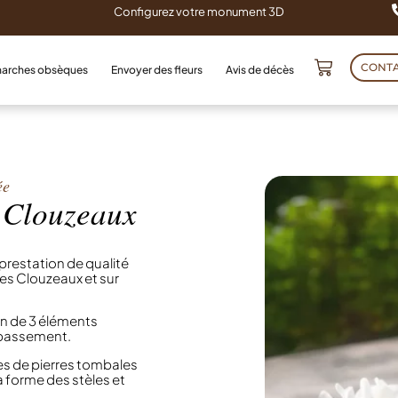
Configurez votre monument 3D
CONT
arches obsèques
Envoyer des fleurs
Avis de décès
ée
s Clouzeaux
restation de qualité
Les Clouzeaux et sur
n de 3 éléments
oubassement.
 de pierres tombales
 la forme des stèles et