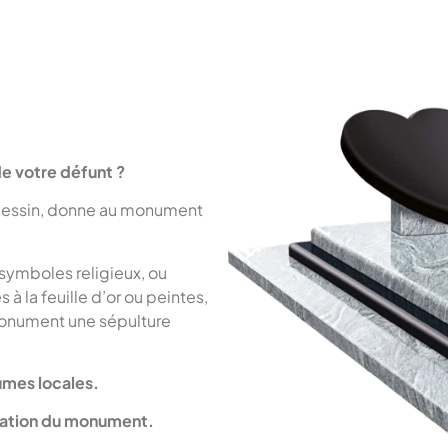
e votre défunt ?
u dessin, donne au monument
 symboles religieux, ou
à la feuille d’or ou peintes,
 monument une sépulture
umes locales.
isation du monument.