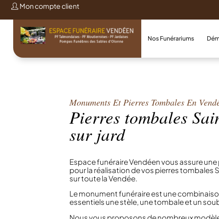
Mon compte client
Nos Funérariums
Dém
Monuments Et Pierres Tombales En Vend
Pierres tombales Sai
sur jard
Espace funéraire Vendéen vous assure une p
pour la réalisation de vos pierres tombales S
sur toute la Vendée.
Le monument funéraire est une combinaiso
essentiels une stèle, une tombale et un s
Nous vous proposons de nombreux modèles