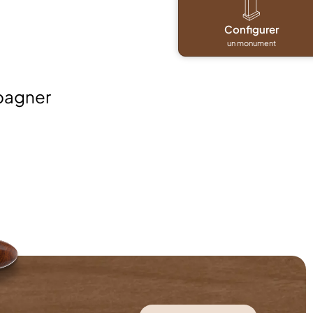
Configurer
un monument
pagner