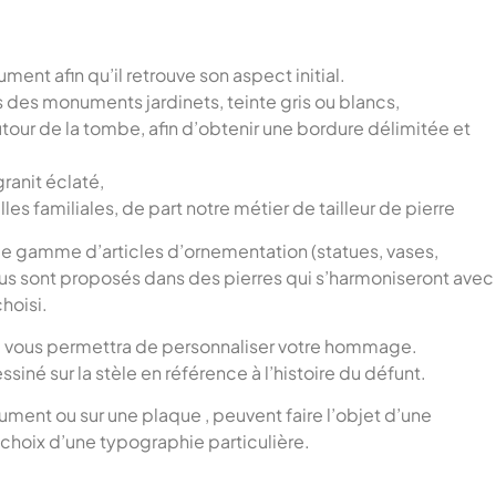
nt afin qu’il retrouve son aspect initial.
des monuments jardinets, teinte gris ou blancs,
utour de la tombe, afin d’obtenir une bordure délimitée et
granit éclaté,
es familiales, de part notre métier de tailleur de pierre
e gamme d’articles d’ornementation (statues, vases,
vous sont proposés dans des pierres qui s’harmoniseront avec
hoisi.
i vous permettra de personnaliser votre hommage.
siné sur la stèle en référence à l’histoire du défunt.
ument ou sur une plaque , peuvent faire l’objet d’une
choix d’une typographie particulière.