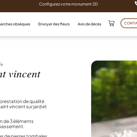
Configurez votre monument 3D
CONT
arches obsèques
Envoyer des fleurs
Avis de décès
ée
nt vincent
restation de qualité
aint vincent sur jard et
n de 3 éléments
oubassement.
 de pierres tombales