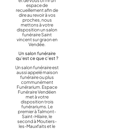
et de vous offrir un
espace de
recueillement afin de
dire au revoir à vos
proches, nous
mettons à votre
disposition un salon
funéraire Saint
vincent sur graon en
Vendée.
Un salon funéraire
qu’est ce que c’est ?
Un salon funéraire est
aussi appelé maison
funéraire ou plus
communément
Funérarium. Espace
Funéraire Vendéen
met à votre
disposition trois
funérariums. Le
premier à Talmont-
Saint-Hilaire, le
second à Moutiers-
les-Mauxfaits et le