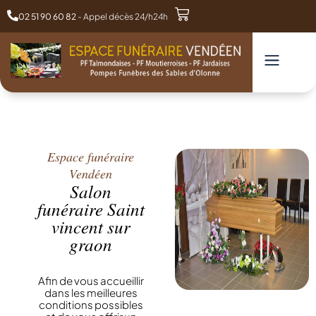
02 51 90 60 82
- Appel décès 24/h24h
Espace funéraire
Vendéen
Salon
funéraire Saint
vincent sur
graon
Afin de vous accueillir
dans les meilleures
conditions possibles