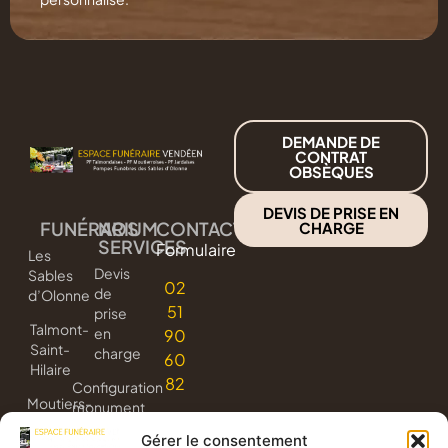
DEMANDE DE
CONTRAT
OBSÈQUES
DEVIS DE PRISE EN
FUNÉRARIUM
NOS
CONTACT
CHARGE
SERVICES
Formulaire
Les
Devis
Sables
02
de
d’Olonne
51
prise
Talmont-
en
90
Saint-
charge
60
Hilaire
82
Configuration
Moutiers-
monument
les-
3D
Gérer le consentement
Mauxfaits