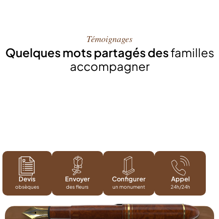
Témoignages
Quelques mots partagés des
familles
accompagner
Devis
Envoyer
Configurer
Appel
obsèques
des fleurs
un monument
24h/24h