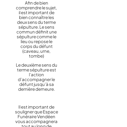
Afin de bien
comprendre le sujet,
il est important de
bien connaître les
deux sens du terme
sépulture. Le sens
commun définit une
sépulture comme le
lieu ou repose le
corps du défunt
(caveau, urne,
tombe)
Le deuxième sens du
terme sépulture est
l’action
d’accompagner le
défunt jusqu’à sa
dernière demeure.
Il est important de
souligner que Espace
Funéraire Vendéen
vous accompagnera
tout au long de