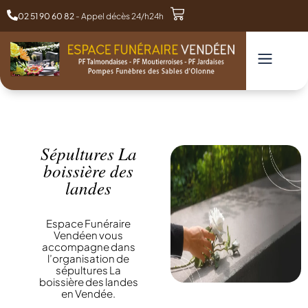
02 51 90 60 82
- Appel décès 24/h24h
Sépultures La
boissière des
landes
Espace Funéraire
Vendéen vous
accompagne dans
l’organisation de
sépultures La
boissière des landes
en Vendée.