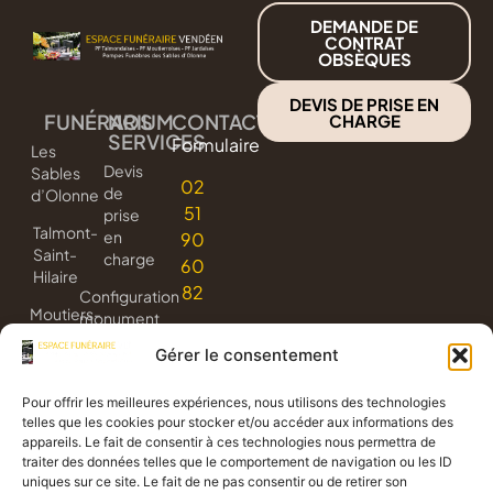
DEMANDE DE
CONTRAT
OBSÈQUES
DEVIS DE PRISE EN
FUNÉRARIUM
NOS
CONTACT
CHARGE
SERVICES
Formulaire
Les
Devis
Sables
02
de
d’Olonne
51
prise
Talmont-
en
90
Saint-
charge
60
Hilaire
82
Configuration
Moutiers-
monument
les-
3D
Gérer le consentement
Mauxfaits
Livraison
Jard-
de
Pour offrir les meilleures expériences, nous utilisons des technologies
sur-
fleurs
telles que les cookies pour stocker et/ou accéder aux informations des
Mer
appareils. Le fait de consentir à ces technologies nous permettra de
Avis
traiter des données telles que le comportement de navigation ou les ID
de
uniques sur ce site. Le fait de ne pas consentir ou de retirer son