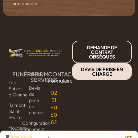
personnalisé.
DEMANDE DE
CONTRAT
OBSÈQUES
DEVIS DE PRISE EN
FUNÉRARIUM
NOS
CONTACT
CHARGE
SERVICES
Formulaire
Les
Devis
Sables
02
de
d’Olonne
51
prise
Talmont-
en
90
Saint-
charge
60
Hilaire
82
Configuration
Moutiers-
monument
les-
3D