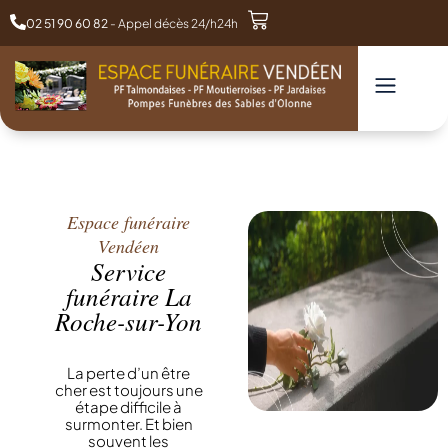
02 51 90 60 82
- Appel décès 24/h24h
Espace funéraire
Vendéen
Service
funéraire La
Roche-sur-Yon
La perte d’un être
cher est toujours une
étape difficile à
surmonter. Et bien
souvent les