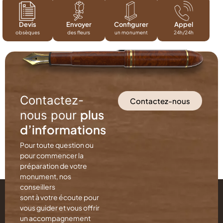
Devis
Envoyer
Configurer
Appel
obsèques
des fleurs
un monument
24h/24h
Contactez-
Contactez-nous
plus
nous pour
d’informations
Pour toute question ou
pour commencer la
préparation de votre
monument, nos
conseillers
sont à votre écoute pour
vous guider et vous offrir
un accompagnement