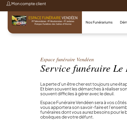
Mon compte client
Nos Funérariums
Dém
Espace funéraire Vendéen
Service funéraire Le
La perte d’un être cher est toujours une étap
Et bien souvent les démarches à réaliser s
souvent difficiles à gérer avec le deuil.
Espace Funéraire Vendéen sera à vos côtés
vous apportera son savoir-faire et l’ensemb
funéraires dont vous aurez besoins pour le
obsèques de votre défunt.