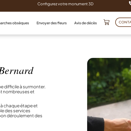
Configurez votre monument 3D
CONT
arches obsèques
Envoyer des fleurs
Avis de décès
 Bernard
e difficile à surmonter.
ont nombreuses et
 à chaque étape et
le des services
 bon déroulement des