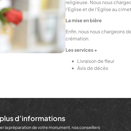
religieuse. Nous nous charge
l’Eglise et de l’Eglise au cimet
La mise en bière
Enfin, nous nous chargeons de 
crémation.
Les services +
Livraison de fleur
Avis de décès
plus d’informations
r la préparation de votre monument, nos conseillers