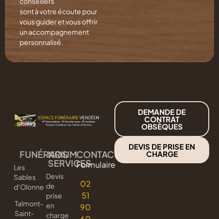
conseillers
sont à votre écoute pour
vous guider et vous offrir
un accompagnement
personnalisé.
DEMANDE DE
CONTRAT
OBSÈQUES
DEVIS DE PRISE EN
FUNÉRARIUM
NOS
CONTACT
CHARGE
SERVICES
Formulaire
Les
Devis
Sables
02
de
d’Olonne
51
prise
Talmont-
en
90
Saint-
charge
60