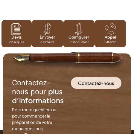
Devis
Envoyer
Configurer
Appel
obsèques
des fleurs
un monument
24h/24h
Contactez-
Contactez-nous
plus
nous pour
d’informations
Pour toute question ou
pour commencer la
préparation de votre
monument, nos