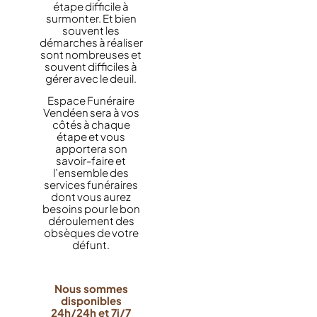
étape difficile à
surmonter. Et bien
souvent les
démarches à réaliser
sont nombreuses et
souvent difficiles à
gérer avec le deuil.
Espace Funéraire
Vendéen sera à vos
côtés à chaque
étape et vous
apportera son
savoir-faire et
l’ensemble des
services funéraires
dont vous aurez
besoins pour le bon
déroulement des
obsèques de votre
défunt.
Nous sommes
disponibles
24h/24h et 7j/7