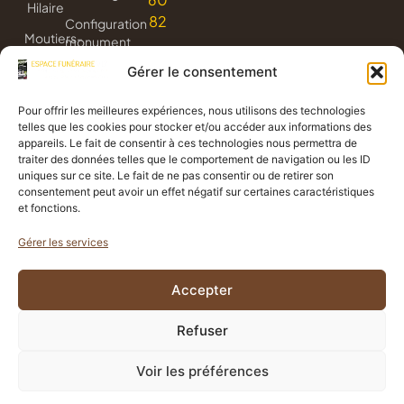
Hilaire
82
Configuration
Moutiers-
monument
les-
3D
Gérer le consentement
Mauxfaits
Livraison
Jard-
de
Pour offrir les meilleures expériences, nous utilisons des technologies
sur-
fleurs
telles que les cookies pour stocker et/ou accéder aux informations des
Mer
appareils. Le fait de consentir à ces technologies nous permettra de
Avis
traiter des données telles que le comportement de navigation ou les ID
de
uniques sur ce site. Le fait de ne pas consentir ou de retirer son
consentement peut avoir un effet négatif sur certaines caractéristiques
décès
et fonctions.
Gérer les services
Politique de confidentialité
Accepter
Mentions légales
Propulsé
Création
par
graphique
CGV
Refuser
Politique de cookies
Voir les préférences