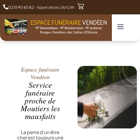
02 51 90 60 82
- Appel décès 24/h24h
Espace funéraire
Vendéen
Service
funéraire
proche de
Moutiers les
mauxfaits
La perte d’un être
cher est toujours une